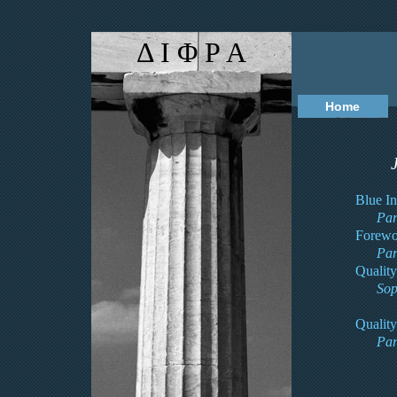
Δ Ι Φ Ρ Α
Home
Blue I
Par
Forewo
Par
Qualit
Sop
Qualit
Par